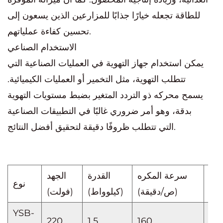
للطاقة تجعله خيارًا جذابًا للمزارعين الذين يسعون إلى
تحسين كفاءة عملياتهم.
الاستخدام الصناعي
يمكن استخدام جهاز التهوية في العمليات الصناعية التي
تتطلب التهوية، مثل التخمير أو العمليات الكيميائية.
يسمح محركه ذو التردد المتغير بضبط مستويات التهوية
بدقة، وهو أمر ضروري غالبًا في التطبيقات الصناعية
التي تتطلب ظروفًا دقيقة لتحقيق أفضل النتائج.
جين
سرعة المكره
القدرة
الجهد
نوع
عة)
(ص/دقيقة)
(كيلوواط)
(فولت)
YSB-
220
1.5
160
≥2.