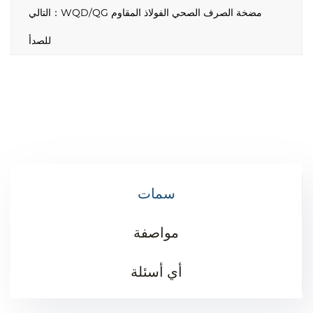
التالي：WQD/QG مضخة الصرف الصحي الفولاذ المقاوم
للصدأ
سمات
مواصفة
أي أسئلة